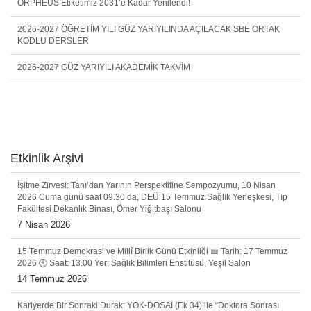
ORPHEUS Etiketimiz 2031’e Kadar Yenilendi!
2026-2027 ÖĞRETİM YILI GÜZ YARIYILINDA AÇILACAK SBE ORTAK
KODLU DERSLER
2026-2027 GÜZ YARIYILI AKADEMİK TAKVİM
Etkinlik Arşivi
İşitme Zirvesi: Tanı’dan Yarının Perspektifine Sempozyumu, 10 Nisan
2026 Cuma günü saat 09.30’da, DEÜ 15 Temmuz Sağlık Yerleşkesi, Tıp
Fakültesi Dekanlık Binası, Ömer Yiğitbaşı Salonu
7 Nisan 2026
15 Temmuz Demokrasi ve Millî Birlik Günü Etkinliği 📅 Tarih: 17 Temmuz
2026 🕙 Saat: 13.00 Yer: Sağlık Bilimleri Enstitüsü, Yeşil Salon
14 Temmuz 2026
Kariyerde Bir Sonraki Durak: YÖK-DOSAİ (Ek 34) ile “Doktora Sonrası