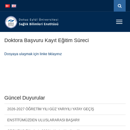
İçeriğe
Navigasyona
atla
atla
Menüy
Geç
Doktora Başvuru Kayıt Eğitim Süreci
Dosyaya ulaşmak için linke tıklayınız
Güncel Duyurular
2026-2027 ÖĞRETİM YILI GÜZ YARIYILI YATAY GEÇİŞ
ENSTİTÜMÜZDEN ULUSLARARASI BAŞARI!