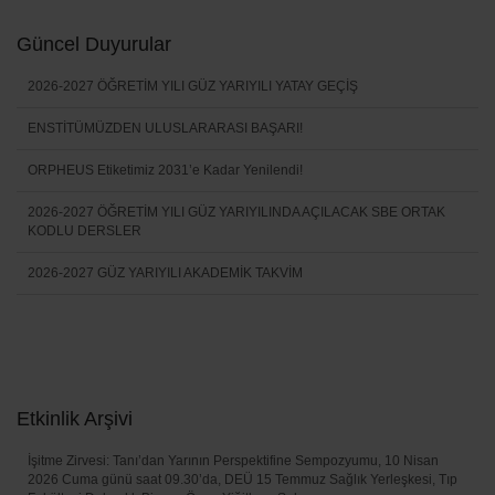
Güncel Duyurular
2026-2027 ÖĞRETİM YILI GÜZ YARIYILI YATAY GEÇİŞ
ENSTİTÜMÜZDEN ULUSLARARASI BAŞARI!
ORPHEUS Etiketimiz 2031’e Kadar Yenilendi!
2026-2027 ÖĞRETİM YILI GÜZ YARIYILINDA AÇILACAK SBE ORTAK
KODLU DERSLER
2026-2027 GÜZ YARIYILI AKADEMİK TAKVİM
Etkinlik Arşivi
İşitme Zirvesi: Tanı’dan Yarının Perspektifine Sempozyumu, 10 Nisan
2026 Cuma günü saat 09.30’da, DEÜ 15 Temmuz Sağlık Yerleşkesi, Tıp