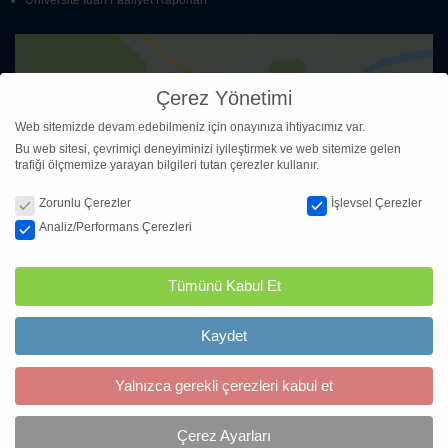
Üniversite İdari Faaliyet Raporları
Çerez Yönetimi
By loading the map, you agree to Google's privacy policy.
Web sitemizde devam edebilmeniz için onayınıza ihtiyacımız var.
Learn more
Bu web sitesi, çevrimiçi deneyiminizi iyileştirmek ve web sitemize gelen
Load map
trafiği ölçmemize yarayan bilgileri tutan çerezler kullanır.
Always unblock Google Maps
Çerez Yönetimi
Zorunlu Çerezler
İşlevsel Çerezler
Analiz/Performans Çerezleri
Tümünü Kabul Et
İletişim Bilgileri
Kaydet
Mithatpaşa Cad. No:1606 İnciraltı 15 Temmuz Sağlık Yerleşkesi Balçova/
İZMİR
Yalnızca gerekli çerezleri kabul et
İletişim Bilgileri
Çerez Ayarları