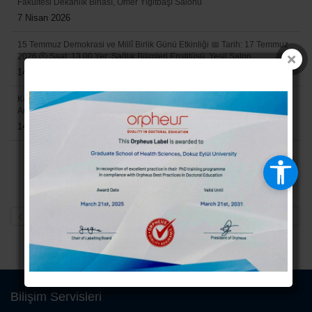
Fakültesi Dekanlık Binası, Ömer Yiğitbaşı Salonu
7 Nisan 2026
15 Temmuz Demokrasi ve Millî Birlik Günü Etkinliği 📅 Tarih: 17 Temmuz
2026 🕙 Saat: 13.00 Yer: Sağlık Bilimleri Enstitüsü, Yeşil Salon
14 Temmuz 2026
Kariyerde Bir Sonraki Durak: YÖK-DOSAİ (Ek 34) ile “Doktora Sonrası
Araştırmacı” Olmak
14 Nisan 2026
Bilişim Servisleri